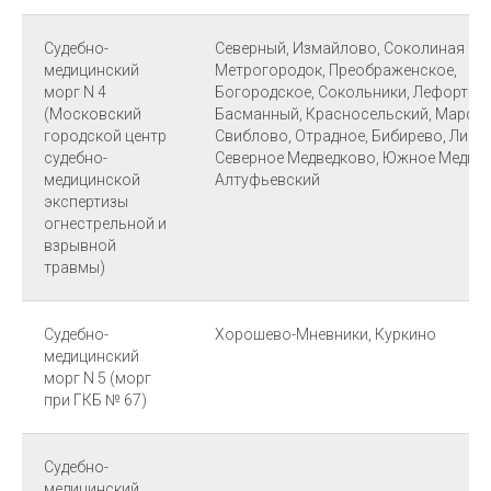
Судебно-
Северный, Измайлово, Соколиная Гор
медицинский
Метрогородок, Преображенское,
морг N 4
Богородское, Сокольники, Лефортов
(Московский
Басманный, Красносельский, Марфи
городской центр
Свиблово, Отрадное, Бибирево, Лиан
судебно-
Северное Медведково, Южное Медвед
медицинской
Алтуфьевский
экспертизы
огнестрельной и
взрывной
травмы)
Судебно-
Хорошево-Мневники, Куркино
медицинский
морг N 5 (морг
при ГКБ № 67)
Судебно-
медицинский