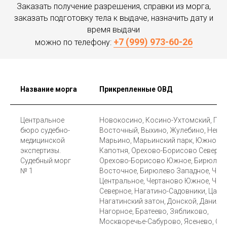
Заказать получение разрешения, справки из морга,
заказать подготовку тела к выдаче, назначить дату и
время выдачи
+7 (999) 973-60-26
можно по телефону:
Название морга
Прикрепленные ОВД
Центральное
Новокосино, Косино-Ухтомский, Пос
бюро судебно-
Восточный, Выхино, Жулебино, Некра
медицинской
Марьино, Марьинский парк, Южнопо
экспертизы.
Капотня, Орехово-Борисово Северно
Судебный морг
Орехово-Борисово Южное, Бирюлев
№ 1
Восточное, Бирюлево Западное, Чер
Центральное, Чертаново Южное, Чер
Северное, Нагатино-Садовники, Цари
Нагатинский затон, Донской, Данило
Нагорное, Братеево, Зябликово,
Москворечье-Сабурово, Ясенево, Се