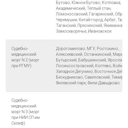
Бутово, Южное Бутово, Котловка, Зю
Академический, Теплый стан,
Ломоносовский, Гагаринский, Обруче
Черемушки, Китай-город, Арбат, Твер
Таганский, Пресненский, Якиманка,
Замоскворечье, Ивановское
Судебно-
Дорогомилово, МГУ, Ростокино,
медицинский
Алексеевский, Останкинский, Марьин
морг N 2 (морг
Бутырский, Бабушкинский, Ярославск
при РГМУ)
Лосиноостровский, Коптево, Войков
Западное Дегунино, Восточное Дегун
Бескудниково, Савеловский, Тимиряз
Филевский парк, Фили-Давыдково
Судебно-
медицинский
морг N 3 (морг
при НИИ СП им.
Склиф)