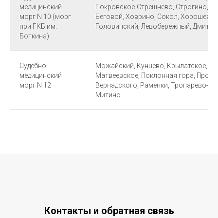
медицинский
Покровское-Стрешнево, Строгино, Аэ
морг N 10 (морг
Беговой, Ховрино, Сокол, Хорошевск
при ГКБ им.
Головинский, Левобережный, Дмитро
Боткина)
Судебно-
Можайский, Кунцево, Крылатское, Оч
медицинский
Матвеевское, Поклонная гора, Просп
морг N 12
Вернадского, Раменки, Тропарево-Ни
Митино.
Контакты и обратная связь