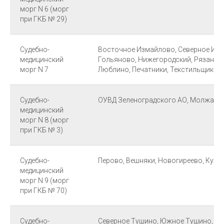
морг N 6 (морг
при ГКБ № 29)
Судебно-
Восточное Измайлово, Северное Из
медицинский
Гольяново, Нижегородский, Рязански
морг N 7
Люблино, Печатники, Текстильщики
Судебно-
ОУВД Зеленоградского АО, Молжани
медицинский
морг N 8 (морг
при ГКБ № 3)
Судебно-
Перово, Вешняки, Новогиреево, Кузь
медицинский
морг N 9 (морг
при ГКБ № 70)
Судебно-
Северное Тушино, Южное Тушино, Щу