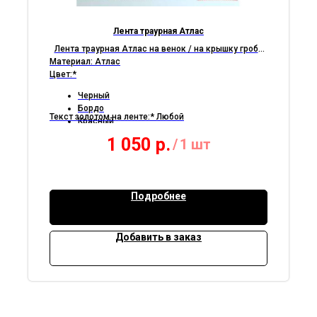
Лента траурная Атлас
Лента траурная Атлас на венок / на крышку гроба
Материал: Атлас
Цвет:*
Черный
Бордо
Текст золотом на ленте:* Любой
Красный
Белый
1 050
р.
/
1 шт
Синий
Подробнее
Добавить в заказ