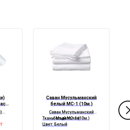
и)
Саван Мусульманский
лас
белый МС-1 (10м.)
змер)
)
Саван Мусульманский
елые.
Ткань: Мадаполам
белый МС-1 (10м.)
т
Цвет: Белый