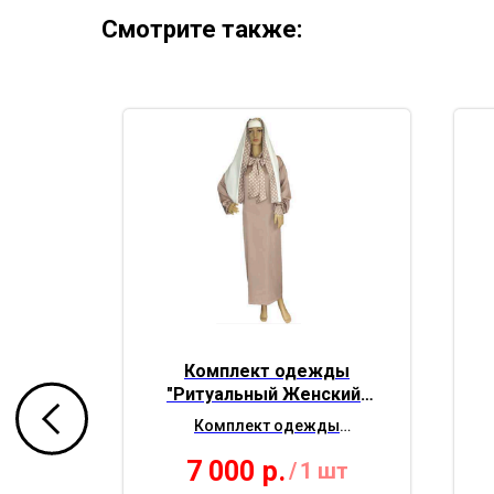
Смотрите также:
ды
Комплект одежды
кий"
"Ритуальный Женский"
змер)
Элит № 4 (48-72 размер)
ы
Комплект одежды
 Элит
"Ритуальный Женский" Элит
7 000
р.
шт
/
1 шт
)
№ 4 (48-72 размер)