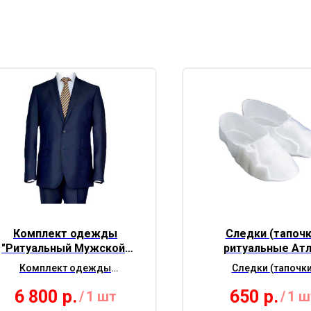
Комплект одежды
Следки (тапочк
"Ритуальный Мужской"
ритуальные Ат
Парламент. Синий с
белые. (36-45 ра
Комплект одежды
Следки (тапочки
подкладом
"Ритуальный Мужской"
ритуальные Атлас б
6 800
р.
650
р.
/
1 шт
/
1 ш
Парламент. Синий с
(36-45 размер)